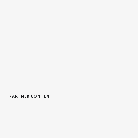
4 AUGUSTUS 2026
WAAROM DE JUISTE ZOMERBANDEN JOUW
VAKANTIERIT EEN STUK VEILIGER MAKEN
3 AUGUSTUS 2026
PARTNER CONTENT
DE VOORDELEN VAN EEN BADJAS
9 JULI 2024