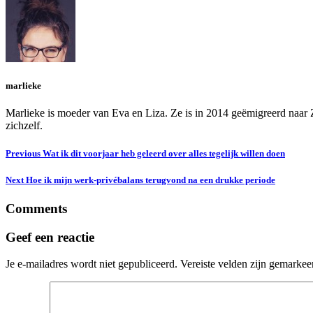
marlieke
Marlieke is moeder van Eva en Liza. Ze is in 2014 geëmigreerd naar Z
zichzelf.
Previous
Wat ik dit voorjaar heb geleerd over alles tegelijk willen doen
Next
Hoe ik mijn werk-privébalans terugvond na een drukke periode
Comments
Geef een reactie
Je e-mailadres wordt niet gepubliceerd.
Vereiste velden zijn gemarke