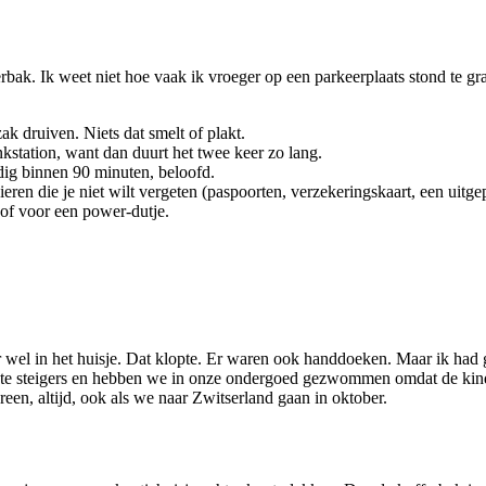
fferbak. Ik weet niet hoe vaak ik vroeger op een parkeerplaats stond te g
ak druiven. Niets dat smelt of plakt.
nkstation, want dan duurt het twee keer zo lang.
odig binnen 90 minuten, beloofd.
ieren die je niet wilt vergeten (paspoorten, verzekeringskaart, een uitg
 of voor een power-dutje.
r wel in het huisje. Dat klopte. Er waren ook handdoeken. Maar ik had
e steigers en hebben we in onze ondergoed gezwommen omdat de kinde
en, altijd, ook als we naar Zwitserland gaan in oktober.