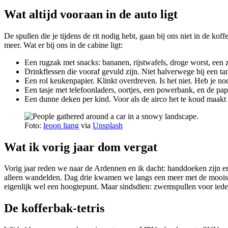
Wat altijd vooraan in de auto ligt
De spullen die je tijdens de rit nodig hebt, gaan bij ons niet in de ko
meer. Wat er bij ons in de cabine ligt:
Een rugzak met snacks: bananen, rijstwafels, droge worst, een z
Drinkflessen die vooraf gevuld zijn. Niet halverwege bij een ta
Een rol keukenpapier. Klinkt overdreven. Is het niet. Heb je n
Een tasje met telefoonladers, oortjes, een powerbank, en de pap
Een dunne deken per kind. Voor als de airco het te koud maakt
Foto:
leoon liang
via
Unsplash
Wat ik vorig jaar dom vergat
Vorig jaar reden we naar de Ardennen en ik dacht: handdoeken zijn e
alleen wandelden. Dag drie kwamen we langs een meer met de mooist
eigenlijk wel een hoogtepunt. Maar sindsdien: zwemspullen voor iedere
De kofferbak-tetris