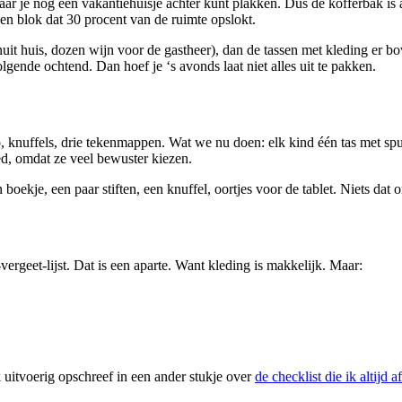
e nog een vakantiehuisje achter kunt plakken. Dus de kofferbak is alti
een blok dat 30 procent van de ruimte opslokt.
t huis, dozen wijn voor de gastheer), dan de tassen met kleding er bo
lgende ochtend. Dan hoef je ‘s avonds laat niet alles uit te pakken.
knuffels, drie tekenmappen. Wat we nu doen: elk kind één tas met spull
oed, omdat ze veel bewuster kiezen.
boekje, een paar stiften, een knuffel, oortjes voor de tablet. Niets dat o
-vergeet-lijst. Dat is een aparte. Want kleding is makkelijk. Maar:
ok uitvoerig opschreef in een ander stukje over
de checklist die ik altijd a