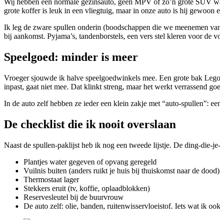
Wij hebben een normale gezinsauto, geen MPV of zo’n grote SUV waar j
grote koffer is leuk in een vliegtuig, maar in onze auto is hij gewoon 
Ik leg de zware spullen onderin (boodschappen die we meenemen vanui
bij aankomst. Pyjama’s, tandenborstels, een vers stel kleren voor de vo
Speelgoed: minder is meer
Vroeger sjouwde ik halve speelgoedwinkels mee. Een grote bak Lego, 
inpast, gaat niet mee. Dat klinkt streng, maar het werkt verrassend g
In de auto zelf hebben ze ieder een klein zakje met “auto-spullen”: een 
De checklist die ik nooit overslaan
Naast de spullen-paklijst heb ik nog een tweede lijstje. De ding-die-je
Plantjes water gegeven of opvang geregeld
Vuilnis buiten (anders ruikt je huis bij thuiskomst naar de dood)
Thermostaat lager
Stekkers eruit (tv, koffie, oplaadblokken)
Reservesleutel bij de buurvrouw
De auto zelf: olie, banden, ruitenwisservloeistof. Iets wat ik o