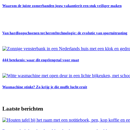
Waarom de juiste zomerbanden jouw vakantierit een stuk veiliger maken
Van hardloopschoenen tot hersteltechnologie: de evolutie van sportuitrusting
444 betekenis: waar dit engelengetal voor staat
Wasmachine stinkt? Zo krijg je die muffe lucht eruit
Laatste berichten