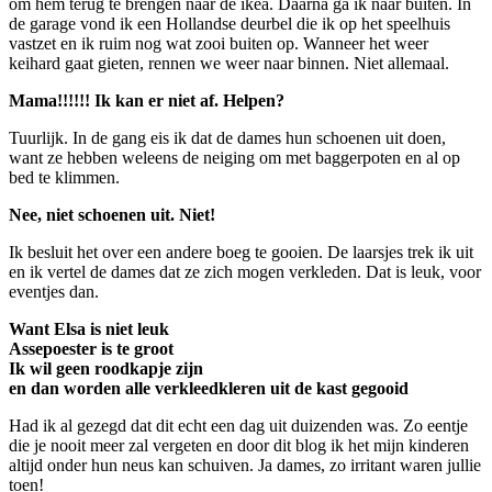
om hem terug te brengen naar de ikea. Daarna ga ik naar buiten. In
de garage vond ik een Hollandse deurbel die ik op het speelhuis
vastzet en ik ruim nog wat zooi buiten op. Wanneer het weer
keihard gaat gieten, rennen we weer naar binnen. Niet allemaal.
Mama!!!!!! Ik kan er niet af. Helpen?
Tuurlijk. In de gang eis ik dat de dames hun schoenen uit doen,
want ze hebben weleens de neiging om met baggerpoten en al op
bed te klimmen.
Nee, niet schoenen uit. Niet!
Ik besluit het over een andere boeg te gooien. De laarsjes trek ik uit
en ik vertel de dames dat ze zich mogen verkleden. Dat is leuk, voor
eventjes dan.
Want Elsa is niet leuk
Assepoester is te groot
Ik wil geen roodkapje zijn
en dan worden alle verkleedkleren uit de kast gegooid
Had ik al gezegd dat dit echt een dag uit duizenden was. Zo eentje
die je nooit meer zal vergeten en door dit blog ik het mijn kinderen
altijd onder hun neus kan schuiven. Ja dames, zo irritant waren jullie
toen!