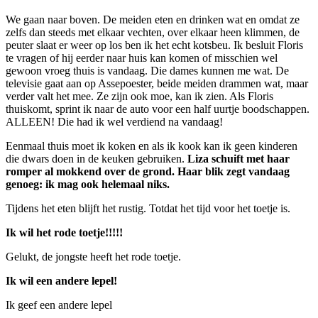
We gaan naar boven. De meiden eten en drinken wat en omdat ze
zelfs dan steeds met elkaar vechten, over elkaar heen klimmen, de
peuter slaat er weer op los ben ik het echt kotsbeu. Ik besluit Floris
te vragen of hij eerder naar huis kan komen of misschien wel
gewoon vroeg thuis is vandaag. Die dames kunnen me wat. De
televisie gaat aan op Assepoester, beide meiden drammen wat, maar
verder valt het mee. Ze zijn ook moe, kan ik zien. Als Floris
thuiskomt, sprint ik naar de auto voor een half uurtje boodschappen.
ALLEEN! Die had ik wel verdiend na vandaag!
Eenmaal thuis moet ik koken en als ik kook kan ik geen kinderen
die dwars doen in de keuken gebruiken.
Liza schuift met haar
romper al mokkend over de grond. Haar blik zegt vandaag
genoeg: ik mag ook helemaal niks.
Tijdens het eten blijft het rustig. Totdat het tijd voor het toetje is.
Ik wil het rode toetje!!!!!
Gelukt, de jongste heeft het rode toetje.
Ik wil een andere lepel!
Ik geef een andere lepel