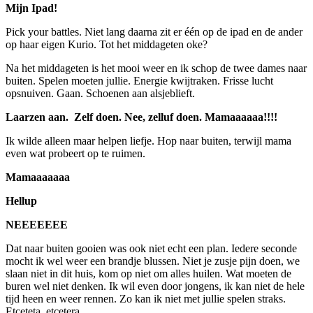
Mijn Ipad!
Pick your battles. Niet lang daarna zit er één op de ipad en de ander
op haar eigen Kurio. Tot het middageten oke?
Na het middageten is het mooi weer en ik schop de twee dames naar
buiten. Spelen moeten jullie. Energie kwijtraken. Frisse lucht
opsnuiven. Gaan. Schoenen aan alsjeblieft.
Laarzen aan. Zelf doen. Nee, zelluf doen. Mamaaaaaa!!!!
Ik wilde alleen maar helpen liefje. Hop naar buiten, terwijl mama
even wat probeert op te ruimen.
Mamaaaaaaa
Hellup
NEEEEEEE
Dat naar buiten gooien was ook niet echt een plan. Iedere seconde
mocht ik wel weer een brandje blussen. Niet je zusje pijn doen, we
slaan niet in dit huis, kom op niet om alles huilen. Wat moeten de
buren wel niet denken. Ik wil even door jongens, ik kan niet de hele
tijd heen en weer rennen. Zo kan ik niet met jullie spelen straks.
Etceteta, etcetera…