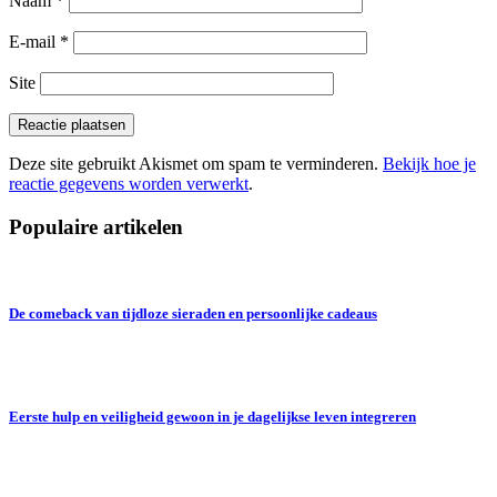
Naam
*
E-mail
*
Site
Deze site gebruikt Akismet om spam te verminderen.
Bekijk hoe je
reactie gegevens worden verwerkt
.
Populaire artikelen
De comeback van tijdloze sieraden en persoonlijke cadeaus
Eerste hulp en veiligheid gewoon in je dagelijkse leven integreren