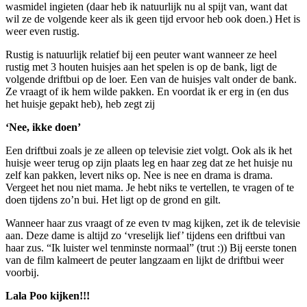
wasmidel ingieten (daar heb ik natuurlijk nu al spijt van, want dat
wil ze de volgende keer als ik geen tijd ervoor heb ook doen.) Het is
weer even rustig.
Rustig is natuurlijk relatief bij een peuter want wanneer ze heel
rustig met 3 houten huisjes aan het spelen is op de bank, ligt de
volgende driftbui op de loer. Een van de huisjes valt onder de bank.
Ze vraagt of ik hem wilde pakken. En voordat ik er erg in (en dus
het huisje gepakt heb), heb zegt zij
‘Nee, ikke doen’
Een driftbui zoals je ze alleen op televisie ziet volgt. Ook als ik het
huisje weer terug op zijn plaats leg en haar zeg dat ze het huisje nu
zelf kan pakken, levert niks op. Nee is nee en drama is drama.
Vergeet het nou niet mama. Je hebt niks te vertellen, te vragen of te
doen tijdens zo’n bui. Het ligt op de grond en gilt.
Wanneer haar zus vraagt of ze even tv mag kijken, zet ik de televisie
aan. Deze dame is altijd zo ‘vreselijk lief’ tijdens een driftbui van
haar zus. “Ik luister wel tenminste normaal” (trut :)) Bij eerste tonen
van de film kalmeert de peuter langzaam en lijkt de driftbui weer
voorbij.
Lala Poo kijken!!!