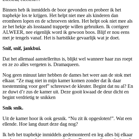
Binnen heb ik inmiddels de boor gevonden en probeer ik het
traphekje los te krijgen. Het helpt niet mee als kinderen dan
eromheen lopen en de schroeven stelen. Het helpt ook niet mee als
ze het hekje als losstaand trappetje willen gebruiken. Ik corrigeer
ALWEER, nee eigenlijk word ik gewoon boos. Blijf er nou eens
met je tengels vanaf. Het is hartstikke gevaarlijk wat je doet.
Snif, snif, jankbui.
Dat het allemaal aanstelleritus is, blijkt wel wanneer haar zus roept
en ze zo alles vergeten is. Dramaqueen.
Nog geen minuut later hebben de dames het weer aan de stok met
elkaar. “Ze mag niet in mijn kamer komen zonder dat ík daar
toestemming voor geef” schreeuwt de kleuter. Begint dat nu al? En
ze duwt d’r zus de kamer uit. Deze gooit kwaad de deur dicht en
begint verdrietig te snikken
Snik snik.
Uit de kamer hoor ik ook gesnik. “Nu zit ik opgesloten!”. Wat een
ellende. Hoe lang duurt deze dag nog?
Ik heb het traphekje inmiddels gedemonteerd en leg alles bij elkaar