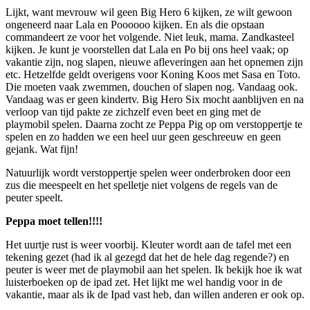
Lijkt, want mevrouw wil geen Big Hero 6 kijken, ze wilt gewoon
ongeneerd naar Lala en Poooooo kijken. En als die opstaan
commandeert ze voor het volgende. Niet leuk, mama. Zandkasteel
kijken. Je kunt je voorstellen dat Lala en Po bij ons heel vaak; op
vakantie zijn, nog slapen, nieuwe afleveringen aan het opnemen zijn
etc. Hetzelfde geldt overigens voor Koning Koos met Sasa en Toto.
Die moeten vaak zwemmen, douchen of slapen nog. Vandaag ook.
Vandaag was er geen kindertv. Big Hero Six mocht aanblijven en na
verloop van tijd pakte ze zichzelf even beet en ging met de
playmobil spelen. Daarna zocht ze Peppa Pig op om verstoppertje te
spelen en zo hadden we een heel uur geen geschreeuw en geen
gejank. Wat fijn!
Natuurlijk wordt verstoppertje spelen weer onderbroken door een
zus die meespeelt en het spelletje niet volgens de regels van de
peuter speelt.
Peppa moet tellen!!!!
Het uurtje rust is weer voorbij. Kleuter wordt aan de tafel met een
tekening gezet (had ik al gezegd dat het de hele dag regende?) en
peuter is weer met de playmobil aan het spelen. Ik bekijk hoe ik wat
luisterboeken op de ipad zet. Het lijkt me wel handig voor in de
vakantie, maar als ik de Ipad vast heb, dan willen anderen er ook op.