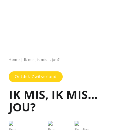
Home
|
Ik mis, ik mis… jou?
Ontdek Zwitserland
IK MIS, IK MIS…
JOU?