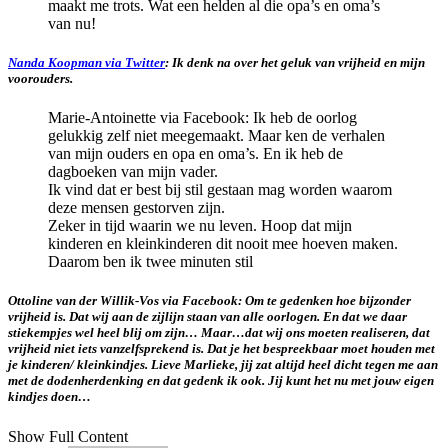
maakt me trots. Wat een helden al die opa’s en oma’s
van nu!
Nanda Koopman via Twitter
: Ik denk na over het geluk van vrijheid en mijn
voorouders.
Marie-Antoinette via Facebook: Ik heb de oorlog
gelukkig zelf niet meegemaakt. Maar ken de verhalen
van mijn ouders en opa en oma’s. En ik heb de
dagboeken van mijn vader.
Ik vind dat er best bij stil gestaan mag worden waarom
deze mensen gestorven zijn.
Zeker in tijd waarin we nu leven. Hoop dat mijn
kinderen en kleinkinderen dit nooit mee hoeven maken.
Daarom ben ik twee minuten stil
Ottoline van der Willik-Vos via Facebook: Om te gedenken hoe bijzonder
vrijheid is. Dat wij aan de zijlijn staan van alle oorlogen. En dat we daar
stiekempjes wel heel blij om zijn… Maar…dat wij ons moeten realiseren, dat
vrijheid niet iets vanzelfsprekend is. Dat je het bespreekbaar moet houden met
je kinderen/ kleinkindjes. Lieve Marlieke, jij zat altijd heel dicht tegen me aan
met de dodenherdenking en dat gedenk ik ook. Jij kunt het nu met jouw eigen
kindjes doen…
Show Full Content