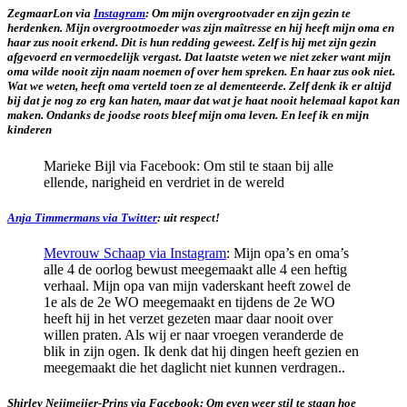
ZegmaarLon via
Instagram
: Om mijn overgrootvader en zijn gezin te
herdenken. Mijn overgrootmoeder was zijn maîtresse en hij heeft mijn oma en
haar zus nooit erkend. Dit is hun redding geweest. Zelf is hij met zijn gezin
afgevoerd en vermoedelijk vergast. Dat laatste weten we niet zeker want mijn
oma wilde nooit zijn naam noemen of over hem spreken. En haar zus ook niet.
Wat we weten, heeft oma verteld toen ze al dementeerde. Zelf denk ik er altijd
bij dat je nog zo erg kan haten, maar dat wat je haat nooit helemaal kapot kan
maken. Ondanks de joodse roots bleef mijn oma leven. En leef ik en mijn
kinderen
Marieke Bijl via Facebook: Om stil te staan bij alle
ellende, narigheid en verdriet in de wereld
Anja Timmermans via Twitter
: uit respect!
Mevrouw Schaap via Instagram
: Mijn opa’s en oma’s
alle 4 de oorlog bewust meegemaakt alle 4 een heftig
verhaal. Mijn opa van mijn vaderskant heeft zowel de
1e als de 2e WO meegemaakt en tijdens de 2e WO
heeft hij in het verzet gezeten maar daar nooit over
willen praten. Als wij er naar vroegen veranderde de
blik in zijn ogen. Ik denk dat hij dingen heeft gezien en
meegemaakt die het daglicht niet kunnen verdragen..
Shirley Neijmeijer-Prins via Facebook: Om even weer stil te staan hoe