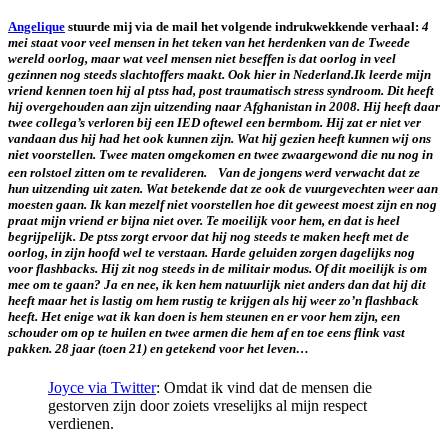
Angelique
stuurde mij via de mail het volgende indrukwekkende verhaal:
4
mei staat voor veel mensen in het teken van het herdenken van de Tweede
wereld oorlog, maar wat veel mensen niet beseffen is dat oorlog in veel
gezinnen nog steeds slachtoffers maakt. Ook hier in Nederland.
Ik leerde mijn
vriend kennen toen hij al ptss had, post traumatisch stress syndroom. Dit heeft
hij overgehouden aan zijn uitzending naar Afghanistan in 2008. Hij heeft daar
twee collega’s verloren bij een IED oftewel een bermbom. Hij zat er niet ver
vandaan dus hij had het ook kunnen zijn. Wat hij gezien heeft kunnen wij ons
niet voorstellen. Twee maten omgekomen en twee zwaargewond die nu nog in
een rolstoel zitten om te revalideren. Van de jongens werd verwacht dat ze
hun uitzending uit zaten. Wat betekende dat ze ook de vuurgevechten weer aan
moesten gaan. Ik kan mezelf niet voorstellen hoe dit geweest moest zijn en nog
praat mijn vriend er bijna niet over. Te moeilijk voor hem, en dat is heel
begrijpelijk.
De ptss zorgt ervoor dat hij nog steeds te maken heeft met de
oorlog, in zijn hoofd wel te verstaan. Harde geluiden zorgen dagelijks nog
voor flashbacks. Hij zit nog steeds in de militair modus. Of dit moeilijk is om
mee om te gaan? Ja en nee, ik ken hem natuurlijk niet anders dan dat hij dit
heeft maar het is lastig om hem rustig te krijgen als hij weer zo’n flashback
heeft. Het enige wat ik kan doen is hem steunen en er voor hem zijn, een
schouder om op te huilen en twee armen die hem af en toe eens flink vast
pakken. 28 jaar (toen 21) en getekend voor het leven…
Joyce via Twitter
: Omdat ik vind dat de mensen die
gestorven zijn door zoiets vreselijks al mijn respect
verdienen.