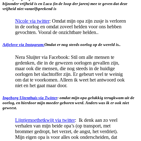
bijzonder vrijheid is en Luca (in de loop der jaren) mee te geven dat deze
vrijheid niet vanzelfsprekend is
Nicole via twitter
: Omdat mijn opa zijn zusje is verloren
in de oorlog en omdat zoveel helden voor ons hebben
gevochten. Vooral de onzichtbare helden..
Adjelove via Instagram:
Omdat er nog steeds oorlog op de wereld is..
Nera Sluijter via Facebook: Stil om alle mensen te
gedenken, die in de gewezen oorlogen gevallen zijn,
maar ook die mensen, die nog steeds in de huidige
oorlogen het slachtoffer zijn. Er gebeurt veel te weinig
om dat te voorkomen. Alleen ik weet het antwoord ook
niet en het gaat maar door.
Ingeborg Uitenthuis via Twitter
: omdat mijn opa gelukkig terugkwam uit de
oorlog, en hierdoor mijn moeder geboren werd. Anders was ik er ook niet
geweest.
Lijntjemoethetkwijt via twitter
: Ik denk aan zo veel
verhalen van mijn beide opa’s (op transport, met
brommer gedropt, het verzet, de angst, het verdriet).
Mijn eigen opa is voor alles ook onderscheiden, dat