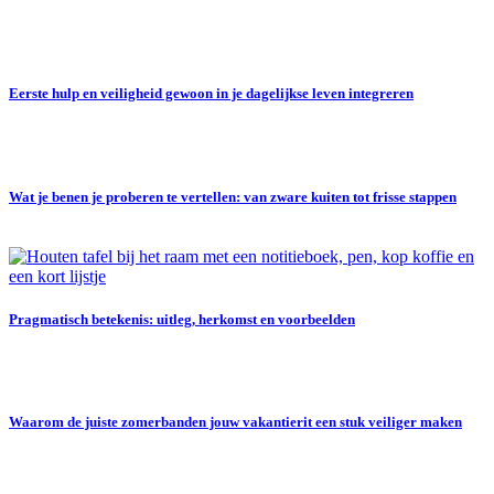
Eerste hulp en veiligheid gewoon in je dagelijkse leven integreren
Wat je benen je proberen te vertellen: van zware kuiten tot frisse stappen
Pragmatisch betekenis: uitleg, herkomst en voorbeelden
Waarom de juiste zomerbanden jouw vakantierit een stuk veiliger maken