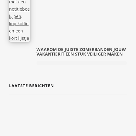
WAAROM DE JUISTE ZOMERBANDEN JOUW
VAKANTIERIT EEN STUK VEILIGER MAKEN
LAATSTE BERICHTEN
DE COMEBACK VAN TIJDLOZE SIERADEN EN
PERSOONLIJKE CADEAUS
7 AUGUSTUS 2026
EERSTE HULP EN VEILIGHEID GEWOON IN
JE DAGELIJKSE LEVEN INTEGREREN