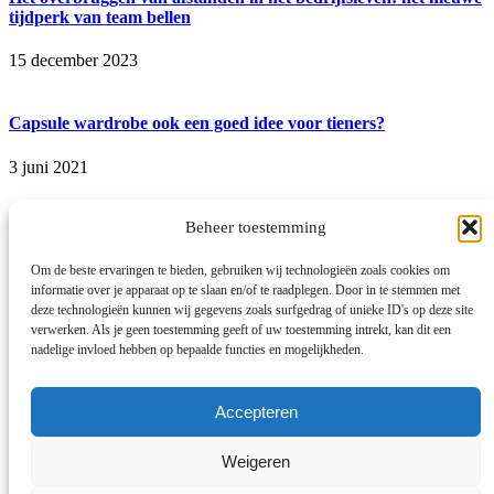
tijdperk van team bellen
15 december 2023
Capsule wardrobe ook een goed idee voor tieners?
3 juni 2021
Beheer toestemming
Over 1,5 maand wandel ik ruim 40 km op een dag!
Om de beste ervaringen te bieden, gebruiken wij technologieën zoals cookies om
18 mei 2021
informatie over je apparaat op te slaan en/of te raadplegen. Door in te stemmen met
Home
deze technologieën kunnen wij gegevens zoals surfgedrag of unieke ID's op deze site
Algemeen
verwerken. Als je geen toestemming geeft of uw toestemming intrekt, kan dit een
Auto’s
nadelige invloed hebben op bepaalde functies en mogelijkheden.
Samenwerken
Dit ben ik
Contact
Accepteren
Back
Weigeren