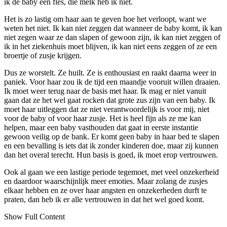
ik de baby een fles, die melk heb ik niet.
Het is zo lastig om haar aan te geven hoe het verloopt, want we
weten het niet. Ik kan niet zeggen dat wanneer de baby komt, ik kan
niet zegen waar ze dan slapen of gewoon zijn, ik kan niet zeggen of
ik in het ziekenhuis moet blijven, ik kan niet eens zeggen of ze een
broertje of zusje krijgen.
Dus ze worstelt. Ze huilt. Ze is enthousiast en raakt daarna weer in
paniek. Voor haar zou ik de tijd een maandje vooruit willen draaien.
Ik moet weer terug naar de basis met haar. Ik mag er niet vanuit
gaan dat ze het wel gaat rocken dat grote zus zijn van een baby. Ik
moet haar uitleggen dat ze niet verantwoordelijk is voor mij, niet
voor de baby of voor haar zusje. Het is heel fijn als ze me kan
helpen, maar een baby vasthouden dat gaat in eerste instantie
gewoon veilig op de bank. Er komt geen baby in haar bed te slapen
en een bevalling is iets dat ik zonder kinderen doe, maar zij kunnen
dan het overal terecht. Hun basis is goed, ik moet erop vertrouwen.
Ook al gaan we een lastige periode tegemoet, met veel onzekerheid
en daardoor waarschijnlijk meer emoties. Maar zolang de zusjes
elkaar hebben en ze over haar angsten en onzekerheden durft te
praten, dan heb ik er alle vertrouwen in dat het wel goed komt.
Show Full Content