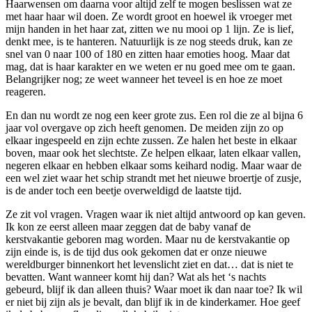
Haarwensen om daarna voor altijd zelf te mogen beslissen wat ze
met haar haar wil doen. Ze wordt groot en hoewel ik vroeger met
mijn handen in het haar zat, zitten we nu mooi op 1 lijn. Ze is lief,
denkt mee, is te hanteren. Natuurlijk is ze nog steeds druk, kan ze
snel van 0 naar 100 of 180 en zitten haar emoties hoog. Maar dat
mag, dat is haar karakter en we weten er nu goed mee om te gaan.
Belangrijker nog; ze weet wanneer het teveel is en hoe ze moet
reageren.
En dan nu wordt ze nog een keer grote zus. Een rol die ze al bijna 6
jaar vol overgave op zich heeft genomen. De meiden zijn zo op
elkaar ingespeeld en zijn echte zussen. Ze halen het beste in elkaar
boven, maar ook het slechtste. Ze helpen elkaar, laten elkaar vallen,
negeren elkaar en hebben elkaar soms keihard nodig. Maar waar de
een wel ziet waar het schip strandt met het nieuwe broertje of zusje,
is de ander toch een beetje overweldigd de laatste tijd.
Ze zit vol vragen. Vragen waar ik niet altijd antwoord op kan geven.
Ik kon ze eerst alleen maar zeggen dat de baby vanaf de
kerstvakantie geboren mag worden. Maar nu de kerstvakantie op
zijn einde is, is de tijd dus ook gekomen dat er onze nieuwe
wereldburger binnenkort het levenslicht ziet en dat… dat is niet te
bevatten. Want wanneer komt hij dan? Wat als het ‘s nachts
gebeurd, blijf ik dan alleen thuis? Waar moet ik dan naar toe? Ik wil
er niet bij zijn als je bevalt, dan blijf ik in de kinderkamer. Hoe geef