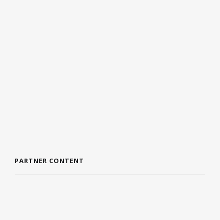
4 AUGUSTUS 2026
WAAROM DE JUISTE ZOMERBANDEN JOUW
VAKANTIERIT EEN STUK VEILIGER MAKEN
3 AUGUSTUS 2026
PARTNER CONTENT
DE VOORDELEN VAN EEN BADJAS
9 JULI 2024