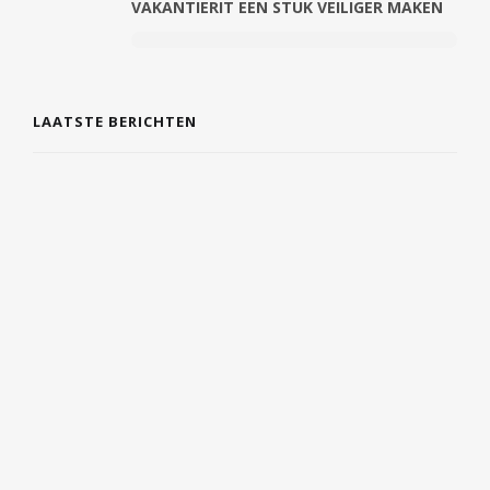
VAKANTIERIT EEN STUK VEILIGER MAKEN
LAATSTE BERICHTEN
DE COMEBACK VAN TIJDLOZE SIERADEN EN
PERSOONLIJKE CADEAUS
7 AUGUSTUS 2026
EERSTE HULP EN VEILIGHEID GEWOON IN
JE DAGELIJKSE LEVEN INTEGREREN
6 AUGUSTUS 2026
WAT JE BENEN JE PROBEREN TE
VERTELLEN: VAN ZWARE KUITEN TOT
FRISSE STAPPEN
6 AUGUSTUS 2026
PRAGMATISCH BETEKENIS: UITLEG,
HERKOMST EN VOORBEELDEN