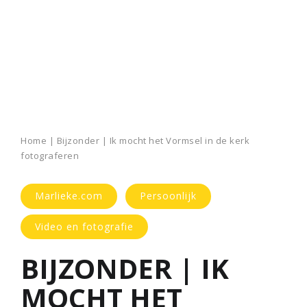
Home
|
Bijzonder | Ik mocht het Vormsel in de kerk
fotograferen
Marlieke.com
Persoonlijk
Video en fotografie
BIJZONDER | IK
MOCHT HET